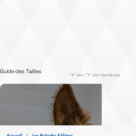
Guide des Tailles
" X " cm < " Y " cm = tour de cou
Accueil
Les Balades Félines