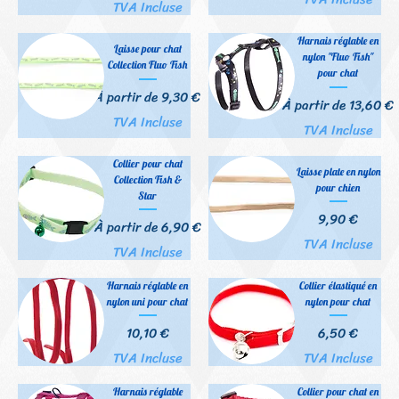
TVA Incluse
Harnais réglable en
Laisse pour chat
nylon "Fluo Fish"
Collection Fluo Fish
pour chat
Prix promotionnel
À partir de
9,30 €
Prix promotionnel
À partir de
13,60 €
TVA Incluse
TVA Incluse
Collier pour chat
Laisse plate en nylon
Collection Fish &
pour chien
Star
Prix
9,90 €
Prix promotionnel
À partir de
6,90 €
TVA Incluse
TVA Incluse
Harnais réglable en
Collier élastiqué en
nylon uni pour chat
nylon pour chat
Prix
Prix
10,10 €
6,50 €
TVA Incluse
TVA Incluse
Harnais réglable
Collier pour chat en