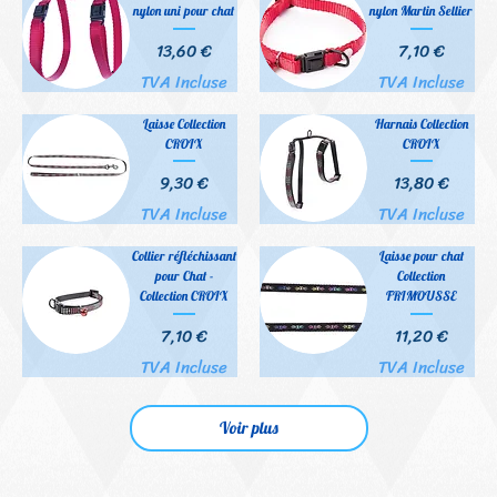
nylon uni pour chat
nylon Martin Sellier
Prix
Prix
13,60 €
7,10 €
TVA Incluse
TVA Incluse
Laisse Collection
Harnais Collection
CROIX
CROIX
Prix
Prix
9,30 €
13,80 €
TVA Incluse
TVA Incluse
Collier réfléchissant
Laisse pour chat
pour Chat -
Collection
Collection CROIX
FRIMOUSSE
Prix
Prix
7,10 €
11,20 €
TVA Incluse
TVA Incluse
Voir plus