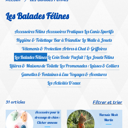
Les Balades Félines
Accessoires Félins
Accessoires Pratiques
Les Canis Sportifs
Hygiène & Toilettage
Bar à Friandise
La Malle à Jouets
Vêtements & Protection
Arbres à Chat & Griffoires
Les Balades Félines
Le Coin Dodo Parfait !
Les Jouets Félins
Litières & Maisons de Toilette
Les Promenades : Laisses & Colliers
Gamelles & Fontaines à Eau
Voyages & Aventures
Les Activités D'eaux
Filtrer et trier
31 articles
Accessoire pour le
Harnais Mesh
18 - 25 cm - XS
dressage de chien :
Martin
Chiots, Yorkshire de petit taille, Chihuahua de petit taille
Clicker anneau