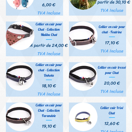
Prix promotionnel
À partir de
30,10 €
Prix
6,00 €
TVA Incluse
TVA Incluse
Collier en cuir pour
Collier en cuir pour
Chat - Collection
chat - Feutrine
Malibu Chat
Prix
17,10 €
Prix promotionnel
À partir de
24,00 €
TVA Incluse
TVA Incluse
Collier en cuir pour
Collier en cuir tressé
chat - Collection
pour Chat
Dakota
Prix
20,00 €
Prix
18,10 €
TVA Incluse
TVA Incluse
Collier en cuir pour
Collier cuir Irisé
Chat - Collection
Chat
Farandole
Prix
12,60 €
Prix
19,10 €
TVA Incluse