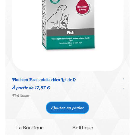
Platinum Menu adulte chien Lot de 12
Platin
Prix promotionnel
Prix 
À partir de
17,57 €
À par
TVA Incluse
TVA Inc
Ajouter au panier
La Boutique
Politique