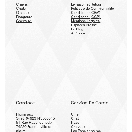
Chiens
Livraison et Retour
Chats
Politique de Confidentialité
Oiseaux
Conditions ( CGV)
Rongeurs
Conditions ( CGP)
Chevaux
Mentions Légales
Espaces Presse
Le Blog
A Propos
Contact
Service De Garde
Flonimaux
Chien
Siret : 94923143500015
Chat
51 Rue Raoul du faulx
Nacs
76520 Franqueville st
Chevaux
pierre
Les Pensionnaires