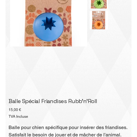
Balle Spécial Friandises Rubb'n'Roll
Prix
15,00 €
TVA Incluse
Balle pour chien spécifique pour insérer des friandises.
Satisfait le besoin de jouer et de mâcher de l'animal.