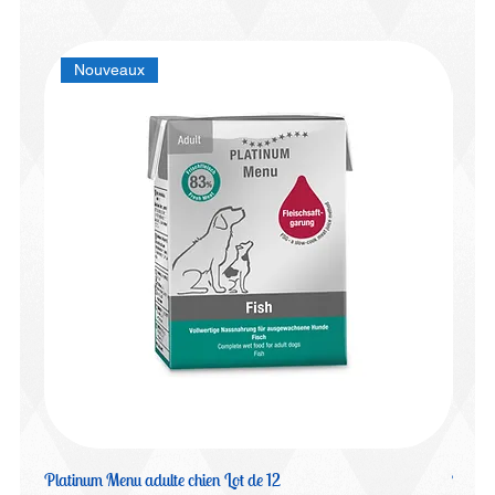
Nouveaux
Platinum Menu adulte chien Lot de 12
Platin