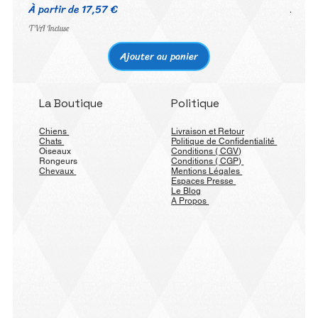
Prix promotionnel
Prix 
À partir de
17,57 €
À par
TVA Incluse
TVA Inc
Ajouter au panier
La Boutique
Politique
Chiens
Livraison et Retour
Chats
Politique de Confidentialité
Oiseaux
Conditions ( CGV)
Rongeurs
Conditions ( CGP)
Chevaux
Mentions Légales
Espaces Presse
Le Blog
A Propos