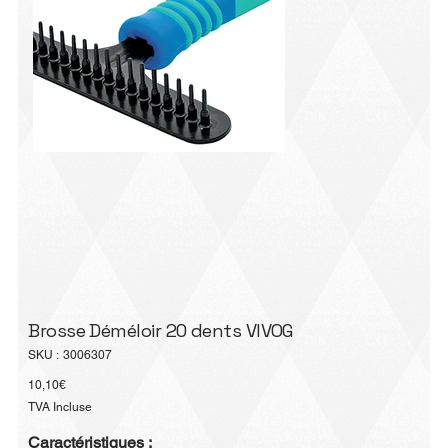
Brosse Déméloir 20 dents VIVOG
SKU
SKU :
3006307
3006307
Prix
10,10€
TVA Incluse
Caractéristiques :