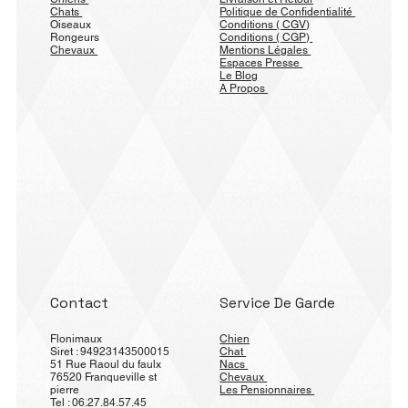
Chats
Politique de Confidentialité
Oiseaux
Conditions ( CGV)
Rongeurs
Conditions ( CGP)
Chevaux
Mentions Légales
Espaces Presse
Le Blog
A Propos
Contact
Service De Garde
Flonimaux
Chien
Siret : 94923143500015
Chat
51 Rue Raoul du faulx
Nacs
76520 Franqueville st
Chevaux
pierre
Les Pensionnaires
Tel : 06.27.84.57.45