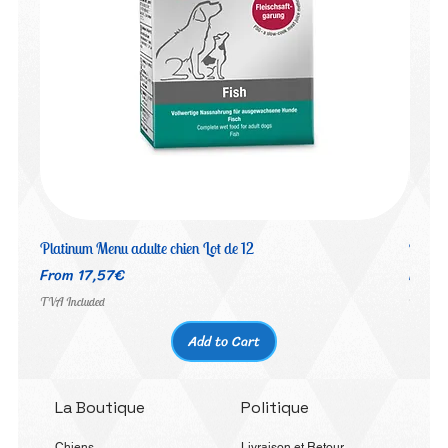
Platinum Menu adulte chien Lot de 12
Platin
Price
Price
From 17,57€
From 
TVA Included
TVA Inc
Add to Cart
La Boutique
Politique
Chiens
Livraison et Retour