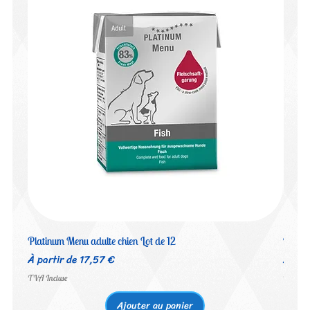
Platinum Menu adulte chien Lot de 12
Platin
Prix promotionnel
Prix 
À partir de
17,57 €
À par
TVA Incluse
TVA Inc
Ajouter au panier