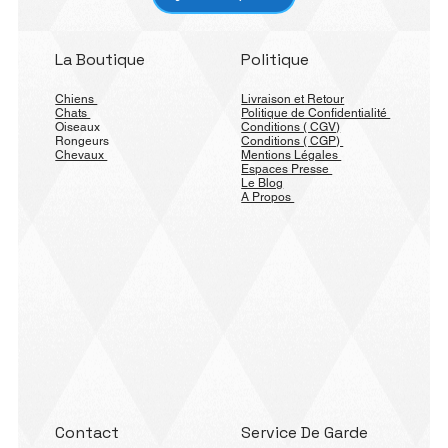
La Boutique
Politique
Chiens
Livraison et Retour
Chats
Politique de Confidentialité
Oiseaux
Conditions ( CGV)
Rongeurs
Conditions ( CGP)
Chevaux
Mentions Légales
Espaces Presse
Le Blog
A Propos
Contact
Service De Garde