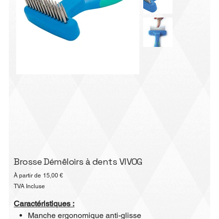
Brosse Démêloirs à dents VIVOG
Prix
À partir de
15,00 €
TVA Incluse
Caractéristiques :
Manche ergonomique anti-glisse