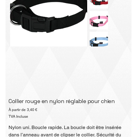
Collier rouge en nylon réglable pour chien
Prix
À partir de
3,40 €
TVA Incluse
Nylon uni. Boucle rapide. La boucle doit être insérée
dans l’anneau avant de clipser le collier. Sécurité du