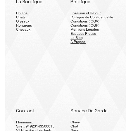
La Boutique
Politique
Chiens
Livraison et Retour
Chats
Politique de Confidentialité
Oiseaux
Conditions ( CGV)
Rongeurs
Conditions ( CGP)
Chevaux
Mentions Légales
Espaces Presse
Le Blog
A Propos
Contact
Service De Garde
Flonimaux
Chien
Siret : 94923143500015
Chat
51 Rue Raoul du faulx
Nacs