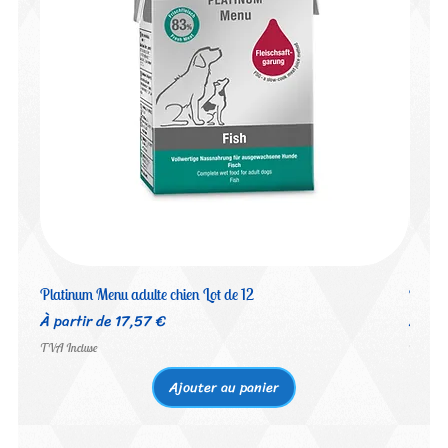
Platinum Menu adulte chien Lot de 12
Platin
Prix promotionnel
Prix 
À partir de
17,57 €
À par
TVA Incluse
TVA Inc
Ajouter au panier