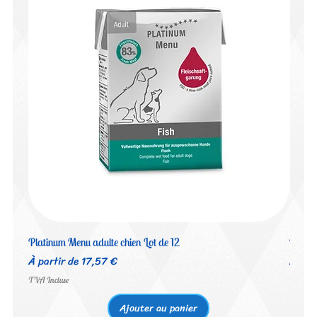
Platinum Menu adulte chien Lot de 12
Platin
Prix promotionnel
Prix 
À partir de
17,57 €
À par
TVA Incluse
TVA Inc
Ajouter au panier