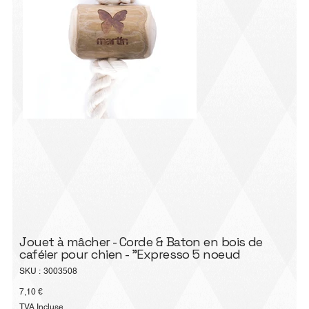
Jouet à mâcher - Corde & Baton en bois de
caféier pour chien - "Expresso 5 noeud
SKU
SKU :
3003508
3003508
Prix
7,10 €
TVA Incluse