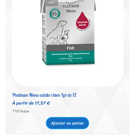
Platinum Menu adulte chien Lot de 12
Platin
Prix promotionnel
Prix 
À partir de
17,57 €
À par
TVA Incluse
TVA Inc
Ajouter au panier