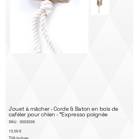
Jouet à mâcher - Corde & Baton en bois de
caféier pour chien - "Expresso poignée
SKU
SKU :
3003509
3003509
Prix
13,50 €
TVA Incluse