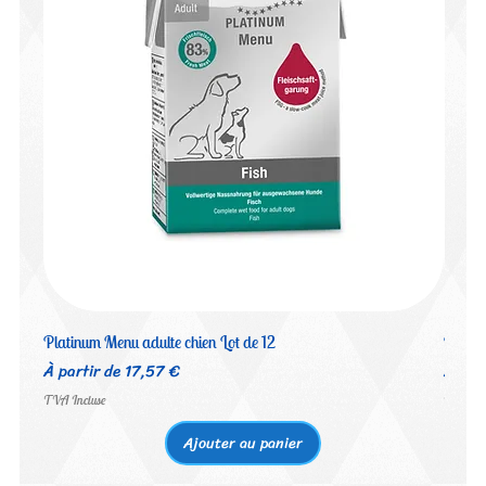
Platinum Menu adulte chien Lot de 12
Platin
Prix promotionnel
Prix 
À partir de
17,57 €
À par
TVA Incluse
TVA Inc
Ajouter au panier