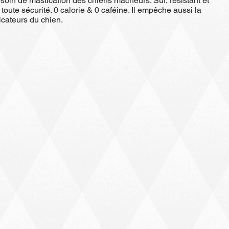
besoin de mastication des chiens mâcheurs. Sûr, résistant et
toute sécurité. 0 calorie & 0 caféine. Il empêche aussi la
icateurs du chien.