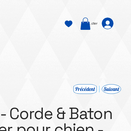
Se connecter
Précédent
Suivant
- Corde & Baton
er pour chien -