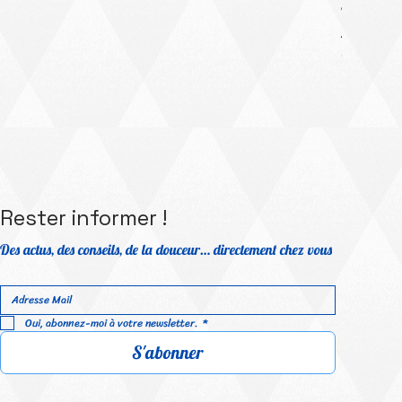
Platinum Me
Prix prom
À partir 
TVA Incluse
Rester informer !
Des actus, des conseils, de la douceur… directement chez vous
Oui, abonnez-moi à votre newsletter.
*
S'abonner