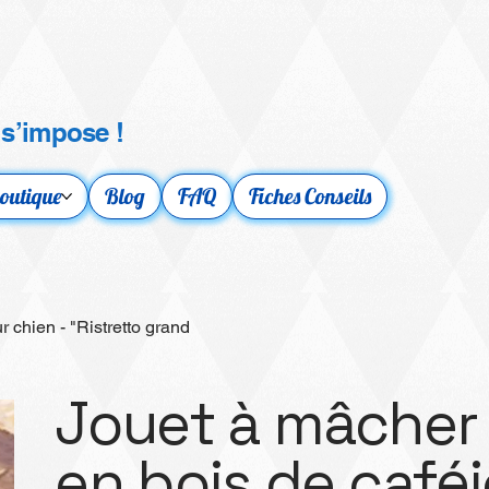
 s’impose !
outique
Blog
FAQ
Fiches Conseils
 chien - "Ristretto grand
Jouet à mâcher 
en bois de caféi