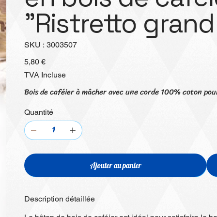
"Ristretto grand
SKU
SKU :
3003507
3003507
Prix
5,80 €
TVA Incluse
Bois de caféier à mâcher avec une corde 100% coton pour 
Quantité
Ajouter au panier
Description détaillée