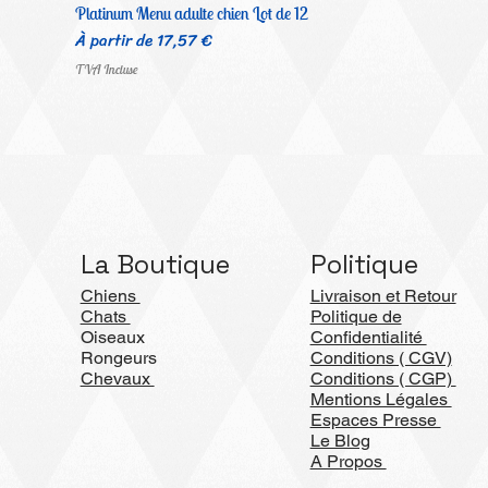
Platinum Menu adulte chien Lot de 12
Prix promotionnel
À partir de
17,57 €
TVA Incluse
La Boutique
Politique
Chiens
Livraison et Retour
Chats
Politique de
Oiseaux
Confidentialité
Rongeurs
Conditions ( CGV)
Chevaux
Conditions ( CGP)
Mentions Légales
Espaces Presse
Le Blog
A Propos