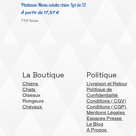
Platinum Menu adulte chien Lot de 12
Prix promotionnel
À partir de
17,57 €
TVA Incluse
La Boutique
Politique
Chiens
Livraison et Retour
Chats
Politique de
Oiseaux
Confidentialité
Rongeurs
Conditions ( CGV)
Chevaux
Conditions ( CGP)
Mentions Légales
Espaces Presse
Le Blog
A Propos