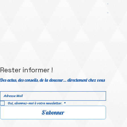
Platinum Me
Prix prom
À partir 
TVA Incluse
Rester informer !
Des actus, des conseils, de la douceur… directement chez vous
Oui, abonnez-moi à votre newsletter.
*
S'abonner