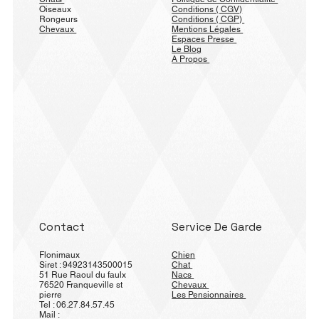
Oiseaux
Conditions ( CGV)
Rongeurs
Conditions ( CGP)
Chevaux
Mentions Légales
Espaces Presse
Le Blog
A Propos
Contact
Service De Garde
Flonimaux
Chien
Siret : 94923143500015
Chat
51 Rue Raoul du faulx
Nacs
76520 Franqueville st
Chevaux
pierre
Les Pensionnaires
Tel : 06.27.84.57.45
Mail :