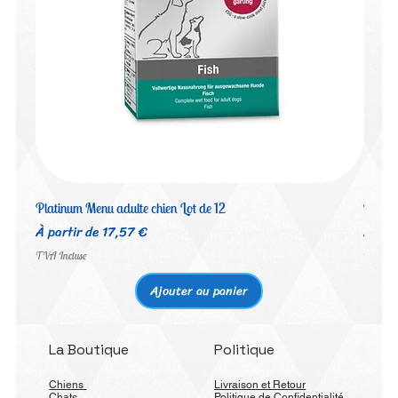
Platinum Menu adulte chien Lot de 12
Platin
Prix promotionnel
Prix 
À partir de
17,57 €
À par
TVA Incluse
TVA Inc
Ajouter au panier
La Boutique
Politique
Chiens
Livraison et Retour
Chats
Politique de Confidentialité