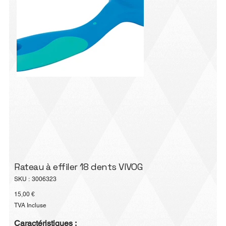
Rateau à effiler 18 dents VIVOG
SKU
SKU :
3006323
3006323
Prix
15,00 €
TVA Incluse
Caractéristiques :