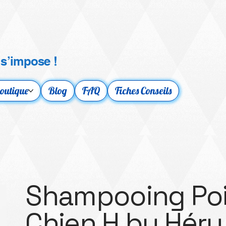
 s’impose !
outique
Blog
FAQ
Fiches Conseils
Shampooing Poi
Chien H by Héry