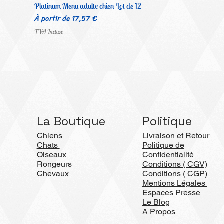
Platinum Menu adulte chien Lot de 12
Prix promotionnel
À partir de
17,57 €
TVA Incluse
La Boutique
Politique
Chiens
Livraison et Retour
Chats
Politique de
Oiseaux
Confidentialité
Rongeurs
Conditions ( CGV)
Chevaux
Conditions ( CGP)
Mentions Légales
Espaces Presse
Le Blog
A Propos