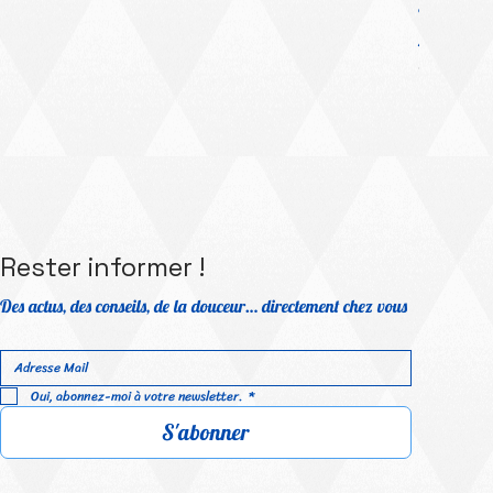
Platinum Me
Prix prom
À partir 
TVA Incluse
Rester informer !
Des actus, des conseils, de la douceur… directement chez vous
Oui, abonnez-moi à votre newsletter.
*
S'abonner