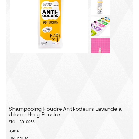
Shampooing Poudre Anti-odeurs Lavande à
diluer - Héry Poudre
SKU
SKU :
3010056
3010056
Prix
8,90 €
TVA Incluse