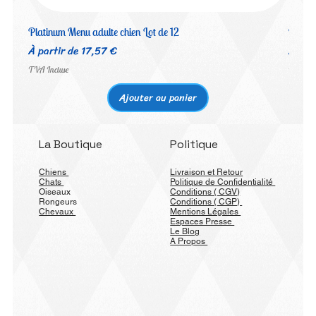
Platinum Menu adulte chien Lot de 12
Platin
Prix promotionnel
Prix 
À partir de
17,57 €
À par
TVA Incluse
TVA Inc
Ajouter au panier
La Boutique
Politique
Chiens
Livraison et Retour
Chats
Politique de Confidentialité
Oiseaux
Conditions ( CGV)
Rongeurs
Conditions ( CGP)
Chevaux
Mentions Légales
Espaces Presse
Le Blog
A Propos