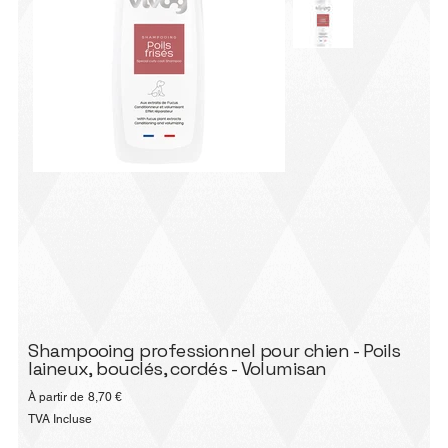
Shampooing professionnel pour chien - Poils
laineux, bouclés, cordés - Volumisan
Prix
À partir de
8,70 €
TVA Incluse