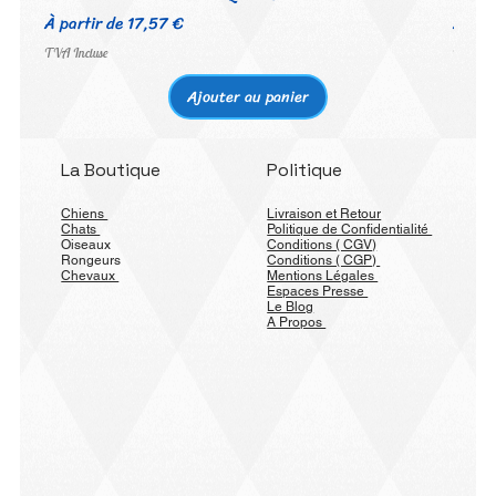
Prix promotionnel
Prix 
À partir de
17,57 €
À par
TVA Incluse
TVA Inc
Ajouter au panier
La Boutique
Politique
Chiens
Livraison et Retour
Chats
Politique de Confidentialité
Oiseaux
Conditions ( CGV)
Rongeurs
Conditions ( CGP)
Chevaux
Mentions Légales
Espaces Presse
Le Blog
A Propos