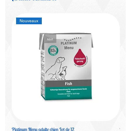
Nouveaux
Platinum Menu adulte chien Lot de 12
Platin