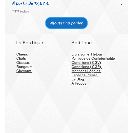
Prix promotionnel
Prix 
À partir de
17,57 €
À par
TVA Incluse
TVA Inc
Ajouter au panier
La Boutique
Politique
Chiens
Livraison et Retour
Chats
Politique de Confidentialité
Oiseaux
Conditions ( CGV)
Rongeurs
Conditions ( CGP)
Chevaux
Mentions Légales
Espaces Presse
Le Blog
A Propos