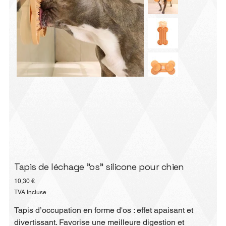
Tapis de léchage "os" silicone pour chien
Prix
10,30 €
TVA Incluse
Tapis d’occupation en forme d'os : effet apaisant et
divertissant. Favorise une meilleure digestion et