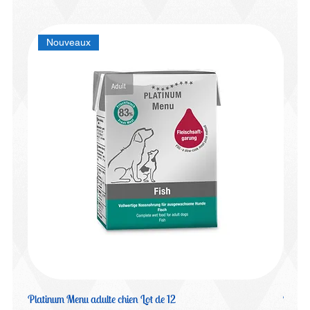
Nouveaux
Platinum Menu adulte chien Lot de 12
Platin