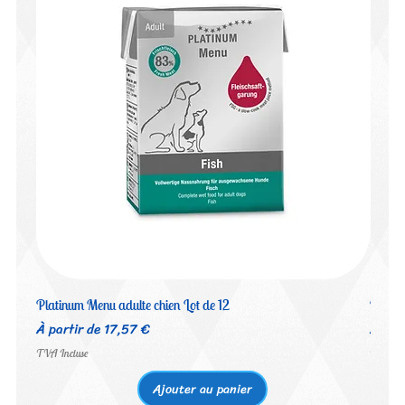
Platinum Menu adulte chien Lot de 12
Platin
Prix promotionnel
Prix 
À partir de
17,57 €
À par
TVA Incluse
TVA Inc
Ajouter au panier