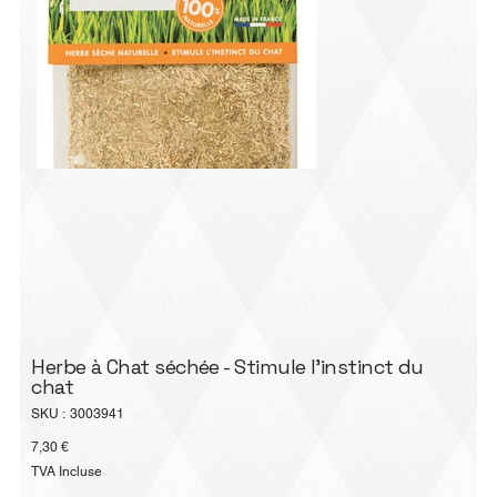
Herbe à Chat séchée - Stimule l'instinct du
chat
SKU
SKU :
3003941
3003941
Prix
7,30 €
TVA Incluse