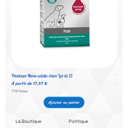
Platinum Menu adulte chien Lot de 12
Platin
Prix promotionnel
Prix 
À partir de
17,57 €
À par
TVA Incluse
TVA Inc
Ajouter au panier
La Boutique
Politique