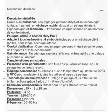
Description détaillée
Description détaillée
Grâce à sa
puissance
, ses réglages personnalisés et sa technologie
ionique, il garantit un
séchage rapide
, doux et un pelage éclatant.
Ergonomique et
silencieux
, il transforme chaque séance en un moment
de
confort
absolu.
Pourquoi utilisé le séchoir Héry Pro ?
Adapté à tous les besoins :
4 embouts
inclus pour un séchage ciblé
(pattes, poils longs, séchage intense).
Confort d'utilisation :
Commandes ergonomiques intégrées sur le corps
de l’appareil et la télécommande.
Gain de temps :
Un séchage rapide et efficace, même après une balade
pluvieuse ou un bain.
Caractéristiques principales :
Puissance ultra-performante :
Son flux d'air puissant chasse l'eau du
pelage en un temps record.
Réglage personnalisé :
9 vitesses et une température ajustable de
30°C
à 70°C
pour s'adapter à toutes les tailles et types de pelage.
Technologie ionique avancée :
Protège le pelage et lui offre un fini
brillant et lisse grâce à plus d’1 million d’ions/m³.
Silencieux et respectueux :
Idéal pour ne pas stresser votre animal.
Dimensions :
39 x 18 x 28 cm
Poids net :
3,4 Kg
Tension :
220-240 V
Puissance :
2200W
Fréquence :
50~60 Hz