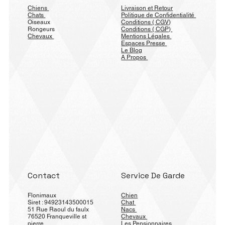
Chiens
Livraison et Retour
Chats
Politique de Confidentialité
Oiseaux
Conditions ( CGV)
Rongeurs
Conditions ( CGP)
Chevaux
Mentions Légales
Espaces Presse
Le Blog
A Propos
Contact
Service De Garde
Flonimaux
Chien
Siret : 94923143500015
Chat
51 Rue Raoul du faulx
Nacs
76520 Franqueville st
Chevaux
pierre
Les Pensionnaires