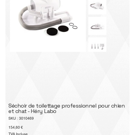
Séchoir de toilettage professionnel pour chien
et chat - Héry Labo
SKU
SKU :
3010469
3010469
Prix
154,60 €
TVA Incluse