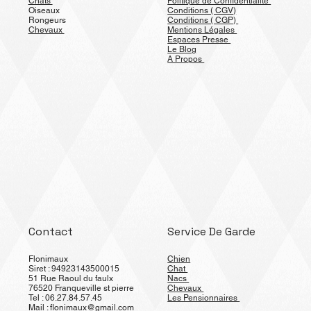
Chiens
Livraison et Retour
Chats
Politique de Confidentialité
Oiseaux
Conditions ( CGV)
Rongeurs
Conditions ( CGP)
Chevaux
Mentions Légales
Espaces Presse
Le Blog
A Propos
Contact
Service De Garde
Flonimaux
Chien
Siret : 94923143500015
Chat
51 Rue Raoul du faulx
Nacs
76520 Franqueville st pierre
Chevaux