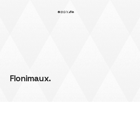
S'abonner
Flonimaux.
Do Not Sell My Personal Information
© 2035 by Flonimaux. Built on
Wix Studio