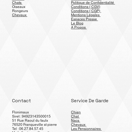
Chiens
Livraison et Retour
Chats
Politique de Confidentialité
Oiseaux
Conditions ( CGV)
Rongeurs
Conditions ( CGP)
Chevaux
Mentions Légales
Espaces Presse
Le Blog
A Propos
Contact
Service De Garde
Flonimaux
Chien
Siret : 94923143500015
Chat
51 Rue Raoul du faulx
Nacs