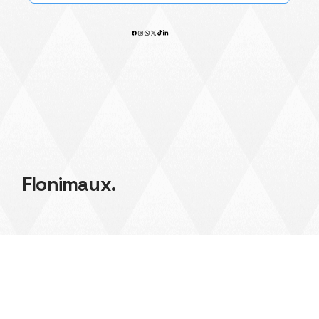
S'abonner
Flonimaux.
Do Not Sell My Personal Information
© 2035 by Flonimaux. Built on
Wix Studio