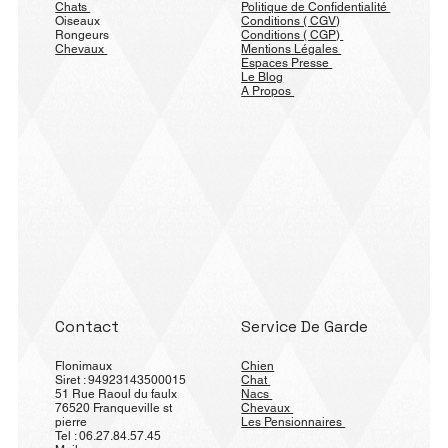
Chats
Politique de Confidentialité
Oiseaux
Conditions ( CGV)
Rongeurs
Conditions ( CGP)
Chevaux
Mentions Légales
Espaces Presse
Le Blog
A Propos
Contact
Service De Garde
Flonimaux
Chien
Siret : 94923143500015
Chat
51 Rue Raoul du faulx
Nacs
76520 Franqueville st
Chevaux
pierre
Les Pensionnaires
Tel : 06.27.84.57.45