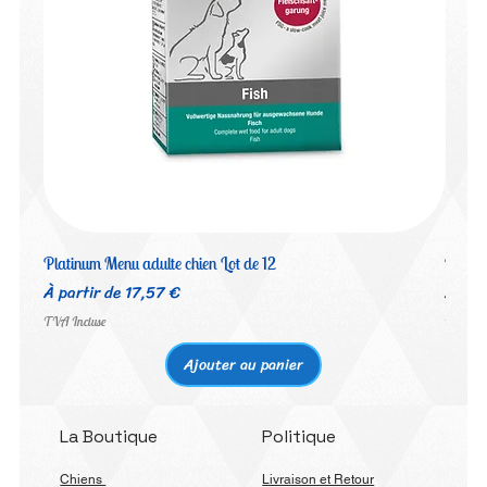
Platinum Menu adulte chien Lot de 12
Platin
Prix promotionnel
Prix 
À partir de
17,57 €
À par
TVA Incluse
TVA Inc
Ajouter au panier
La Boutique
Politique
Chiens
Livraison et Retour