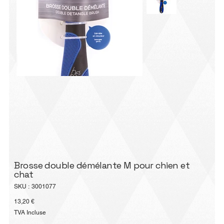
Brosse double démélante M pour chien et
chat
SKU
SKU :
3001077
3001077
Prix
13,20 €
TVA Incluse