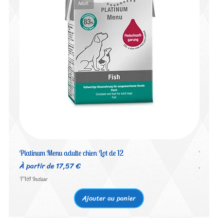
Platinum Menu adulte chien Lot de 12
Platin
Prix promotionnel
Prix 
À partir de
17,57 €
À par
TVA Incluse
TVA Inc
Ajouter au panier