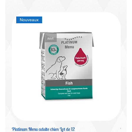
Nouveaux
Platinum Menu adulte chien Lot de 12
Platin