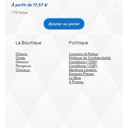
Prix promotionnel
Prix 
À partir de
17,57 €
À par
TVA Incluse
TVA Inc
Ajouter au panier
La Boutique
Politique
Chiens
Livraison et Retour
Chats
Politique de Confidentialité
Oiseaux
Conditions ( CGV)
Rongeurs
Conditions ( CGP)
Chevaux
Mentions Légales
Espaces Presse
Le Blog
A Propos