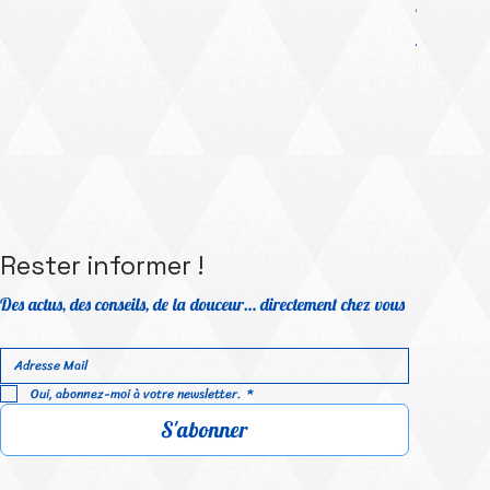
Platinum Me
Prix prom
À partir 
TVA Incluse
Rester informer !
Des actus, des conseils, de la douceur… directement chez vous
Oui, abonnez-moi à votre newsletter.
*
S'abonner