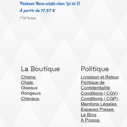
Platinum Menu adulte chien Lot de 12
Prix promotionnel
À partir de
17,57 €
TVA Incluse
La Boutique
Politique
Chiens
Livraison et Retour
Chats
Politique de
Oiseaux
Confidentialité
Rongeurs
Conditions ( CGV)
Chevaux
Conditions ( CGP)
Mentions Légales
Espaces Presse
Le Blog
A Propos