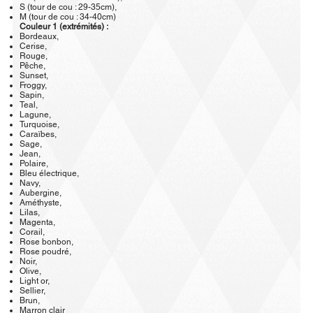
S (tour de cou : 29-35cm),
M (tour de cou : 34-40cm)
Couleur 1 (extrémités) :
Bordeaux,
Cerise,
Rouge,
Pêche,
Sunset,
Froggy,
Sapin,
Teal,
Lagune,
Turquoise,
Caraïbes,
Sage,
Jean,
Polaire,
Bleu électrique,
Navy,
Aubergine,
Améthyste,
Lilas,
Magenta,
Corail,
Rose bonbon,
Rose poudré,
Noir,
Olive,
Light or,
Sellier,
Brun,
Marron clair