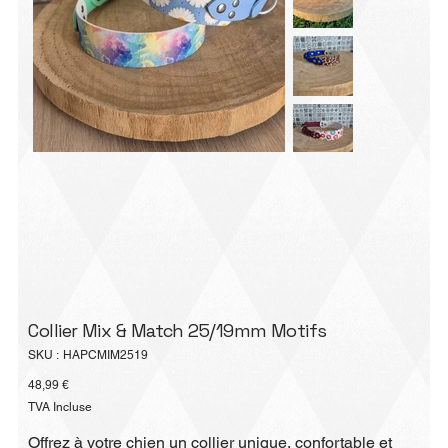
Collier Mix & Match 25/19mm Motifs
SKU
SKU :
HAPCMIM2519
HAPCMIM2519
Prix
48,99 €
TVA Incluse
Offrez à votre chien un collier unique, confortable et