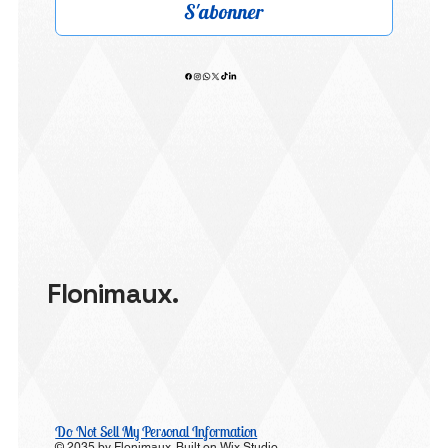
S'abonner
Flonimaux.
Do Not Sell My Personal Information
© 2035 by Flonimaux. Built on
Wix Studio