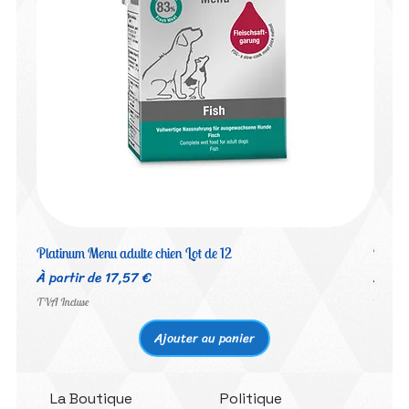
Platinum Menu adulte chien Lot de 12
Platin
Prix promotionnel
Prix 
À partir de
17,57 €
À par
TVA Incluse
TVA Inc
Ajouter au panier
La Boutique
Politique