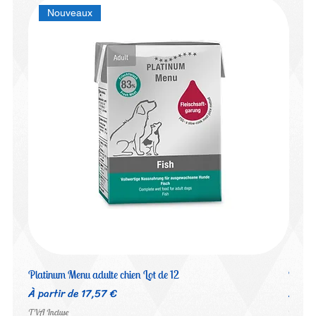
Nouveaux
Platinum Menu adulte chien Lot de 12
Platin
Prix promotionnel
Prix 
À partir de
17,57 €
À par
TVA Incluse
TVA Inc