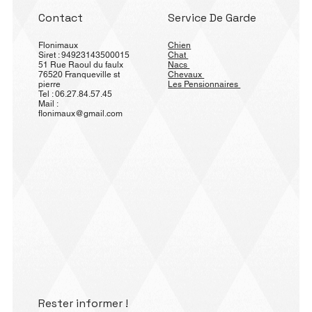
Contact
Service De Garde
Flonimaux
Chien
Siret : 94923143500015
Chat
51 Rue Raoul du faulx
Nacs
76520 Franqueville st
Chevaux
pierre
Les Pensionnaires
Tel : 06.27.84.57.45
Mail :
flonimaux@gmail.com
Rester informer !