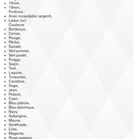
16mm,
19mm,
Finitions :
Acier inoxydable (argent),
Laiton (or)
Couleurs
Bordeaux,
Cerise,
Rouge,
Pêche,
Sunset,
Vert pomme,
Vert pastel,
Froggy,
Sapin,
Teal,
Lagune,
Turquoise,
Caraïbes,
Sage,
Jean,
Polaire,
Cyan,
Bleu pétrole,
Bleu électrique,
Navy,
Aubergine,
Mauve,
Améthyste,
Lilas,
Magenta,
Rose passion,