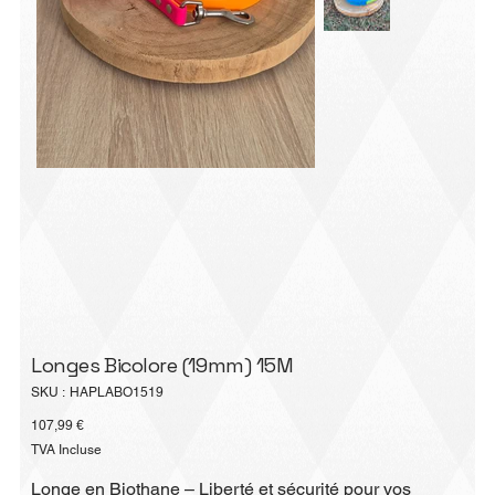
Longes Bicolore (19mm) 15M
SKU
SKU :
HAPLABO1519
HAPLABO1519
Prix
107,99 €
TVA Incluse
Longe en Biothane – Liberté et sécurité pour vos