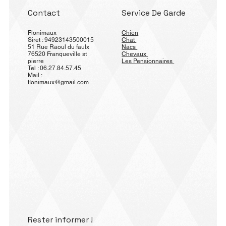
Contact
Service De Garde
Flonimaux
Chien
Siret : 94923143500015
Chat
51 Rue Raoul du faulx
Nacs
76520 Franqueville st
Chevaux
pierre
Les Pensionnaires
Tel : 06.27.84.57.45
Mail :
flonimaux@gmail.com
Rester informer !