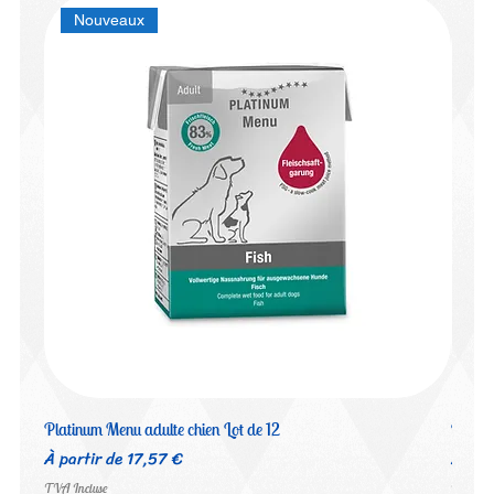
Nouveaux
Platinum Menu adulte chien Lot de 12
Platin
Prix promotionnel
Prix 
À partir de
17,57 €
À par
TVA Incluse
TVA Inc