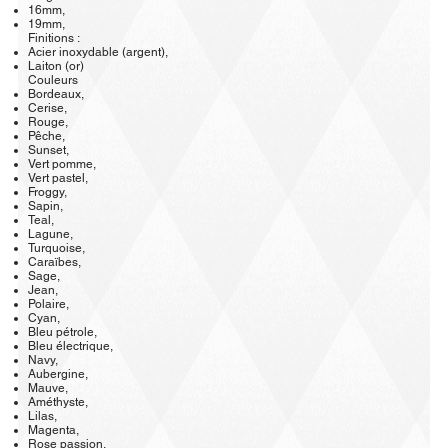
16mm,
19mm,
Finitions :
Acier inoxydable (argent),
Laiton (or)
Couleurs
Bordeaux,
Cerise,
Rouge,
Pêche,
Sunset,
Vert pomme,
Vert pastel,
Froggy,
Sapin,
Teal,
Lagune,
Turquoise,
Caraïbes,
Sage,
Jean,
Polaire,
Cyan,
Bleu pétrole,
Bleu électrique,
Navy,
Aubergine,
Mauve,
Améthyste,
Lilas,
Magenta,
Rose passion,