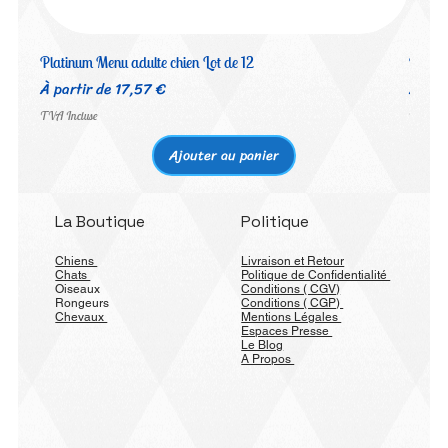
Platinum Menu adulte chien Lot de 12
Platin
Prix promotionnel
Prix 
À partir de
17,57 €
À par
TVA Incluse
TVA Inc
Ajouter au panier
La Boutique
Politique
Chiens
Livraison et Retour
Chats
Politique de Confidentialité
Oiseaux
Conditions ( CGV)
Rongeurs
Conditions ( CGP)
Chevaux
Mentions Légales
Espaces Presse
Le Blog
A Propos