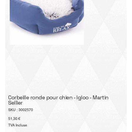
Corbeille ronde pour chien - Igloo - Martin
Sellier
SKU
SKU :
3002570
3002570
Prix
51,30 €
TVA Incluse