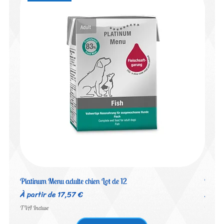
Platinum Menu adulte chien Lot de 12
Platin
Prix promotionnel
Prix 
À partir de
17,57 €
À par
TVA Incluse
TVA Inc