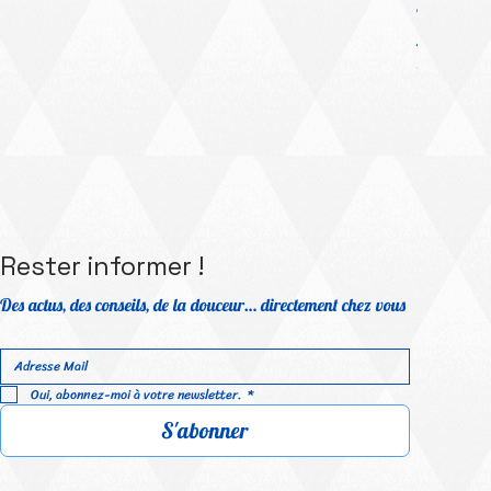
Platinum Me
Prix prom
À partir 
TVA Incluse
Rester informer !
Des actus, des conseils, de la douceur… directement chez vous
Oui, abonnez-moi à votre newsletter.
*
S'abonner