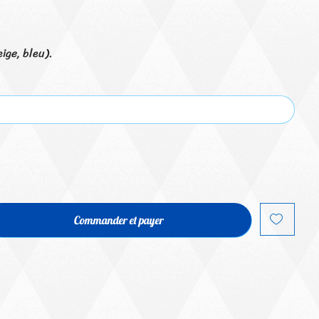
eige, bleu).
Commander et payer