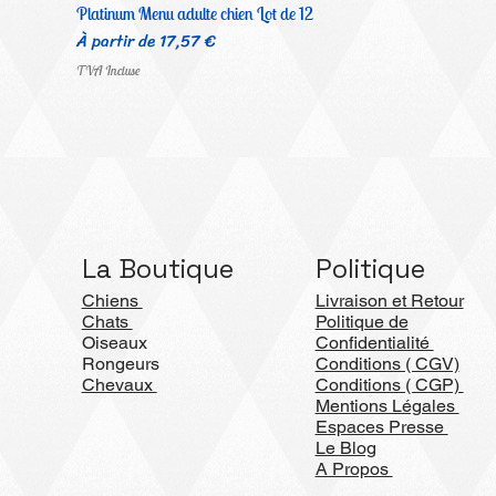
Platinum Menu adulte chien Lot de 12
Prix promotionnel
À partir de
17,57 €
TVA Incluse
La Boutique
Politique
Chiens
Livraison et Retour
Chats
Politique de
Oiseaux
Confidentialité
Rongeurs
Conditions ( CGV)
Chevaux
Conditions ( CGP)
Mentions Légales
Espaces Presse
Le Blog
A Propos