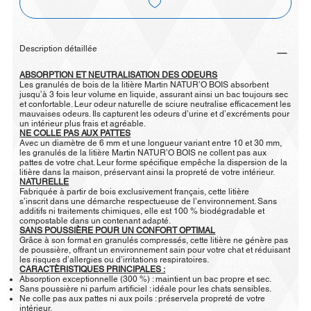
Description détaillée
ABSORPTION ET NEUTRALISATION DES ODEURS
Les granulés de bois de la litière Martin NATUR’O BOIS absorbent
jusqu’à 3 fois leur volume en liquide, assurant ainsi un bac toujours sec
et confortable. Leur odeur naturelle de sciure neutralise efficacement les
mauvaises odeurs. Ils capturent les odeurs d’urine et d’excréments pour
un intérieur plus frais et agréable.
NE COLLE PAS AUX PATTES
Avec un diamètre de 6 mm et une longueur variant entre 10 et 30 mm,
les granulés de la litière Martin NATUR’O BOIS ne collent pas aux
pattes de votre chat. Leur forme spécifique empêche la dispersion de la
litière dans la maison, préservant ainsi la propreté de votre intérieur.
NATURELLE
Fabriquée à partir de bois exclusivement français, cette litière
s’inscrit dans une démarche respectueuse de l’environnement. Sans
additifs ni traitements chimiques, elle est 100 % biodégradable et
compostable dans un contenant adapté.
SANS POUSSIÈRE POUR UN CONFORT OPTIMAL
Grâce à son format en granulés compressés, cette litière ne génère pas
de poussière, offrant un environnement sain pour votre chat et réduisant
les risques d’allergies ou d’irritations respiratoires.
CARACTÈRISTIQUES PRINCIPALES :
Absorption exceptionnelle (300 %) : maintient un bac propre et sec.
Sans poussière ni parfum artificiel : idéale pour les chats sensibles.
Ne colle pas aux pattes ni aux poils : préservela propreté de votre
intérieur.