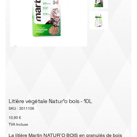
Litière végétale Natur'o bois - 10L
SKU
SKU :
3011106
3011106
Prix
10,90 €
TVA Incluse
La litière Martin NATUR’O BOIS en granulés de bois