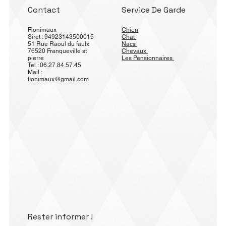
Contact
Service De Garde
Flonimaux
Chien
Siret : 94923143500015
Chat
51 Rue Raoul du faulx
Nacs
76520 Franqueville st
Chevaux
pierre
Les Pensionnaires
Tel : 06.27.84.57.45
Mail :
flonimaux@gmail.com
Rester informer !