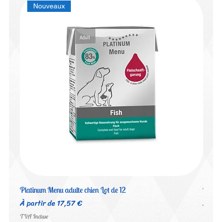
Nouveaux
Platinum Menu adulte chien Lot de 12
Platin
Prix promotionnel
Prix 
À partir de
17,57 €
À par
TVA Incluse
TVA Inc