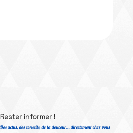
Platinum Me
Prix prom
À partir 
TVA Incluse
Rester informer !
Des actus, des conseils, de la douceur… directement chez vous