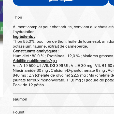
Thon
Aliment complet pour chat adulte, convient aux chats sté
l'hydratation.
Ingrédients :
Thon 55,0%, bouillon de thon, huile de tournesol, amidon
potassium, taurine, extrait de canneberge.
Constituants analytiques :
Humidité : 82,0 % ; Protéines : 12,0 % ; Matières grasses 
Additifs nutritionnels/kg :
Vit. A 19 500 UI ; Vit. D3 399 UI ; Vit. E 30 mg ; Vit. B1 60
Niacinamide 30 mg ; Calcium-D-pantothénate 6 mg ; Acide
840 mg ; Zn (chélate de glycine) 22,5 mg ; Mn (chélate de
(sulfate ferreux monohydraté) 11,8 mg ; I (iodure de pot
Pack de 12 pâtés
saumon
Poulet