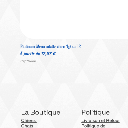
Platinum Menu adulte chien Lot de 12
Prix promotionnel
À partir de
17,57 €
TVA Incluse
La Boutique
Politique
Chiens
Livraison et Retour
Chats
Politique de