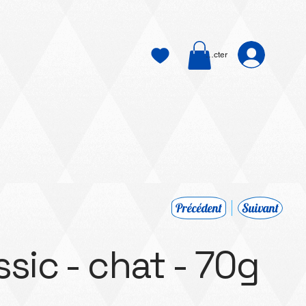
Se connecter
Précédent
Suivant
sic - chat - 70g