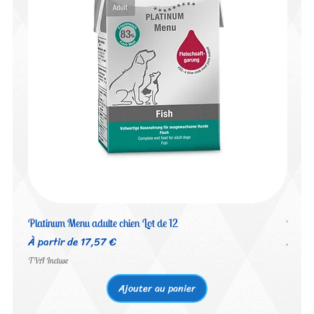
Platinum Menu adulte chien Lot de 12
Platin
Prix promotionnel
Prix 
À partir de
17,57 €
À par
TVA Incluse
TVA Inc
Ajouter au panier