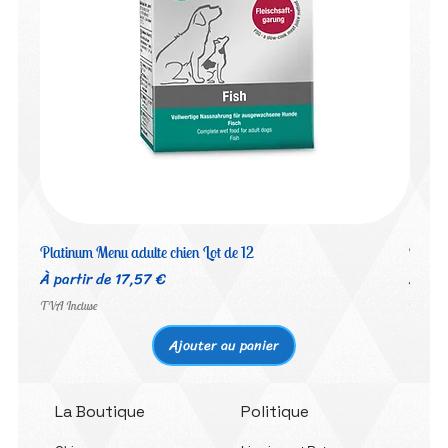
Platinum Menu adulte chien Lot de 12
Platin
Prix promotionnel
Prix 
À partir de
17,57 €
À par
TVA Incluse
TVA Inc
Ajouter au panier
La Boutique
Politique