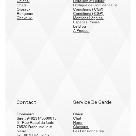
Chiens
Livraison et Retour
Chats
Politique de Confidentialité
Oiseaux
Conditions ( CGV)
Rongeurs
Conditions ( CGP)
Chevaux
Mentions Légales
Espaces Presse
Le Blog
A Propos
Contact
Service De Garde
Flonimaux
Chien
Siret : 94923143500015
Chat
51 Rue Raoul du faulx
Nacs
76520 Franqueville st
Chevaux
pierre
Les Pensionnaires
Tel : 06.27.84.57.45