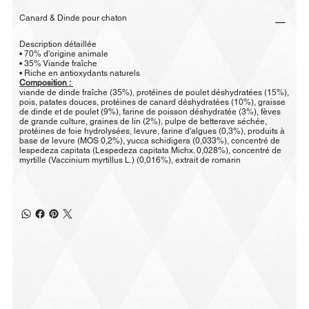
Canard & Dinde pour chaton
Description détaillée
• 70% d'origine animale
• 35% Viande fraîche
• Riche en antioxydants naturels
Composition :
viande de dinde fraîche (35%), protéines de poulet déshydratées (15%),
pois, patates douces, protéines de canard déshydratées (10%), graisse
de dinde et de poulet (9%), farine de poisson déshydratée (3%), fèves
de grande culture, graines de lin (2%), pulpe de betterave séchée,
protéines de foie hydrolysées, levure, farine d'algues (0,3%), produits à
base de levure (MOS 0,2%), yucca schidigera (0,033%), concentré de
lespedeza capitata (Lespedeza capitata Michx. 0,028%), concentré de
myrtille (Vaccinium myrtillus L.) (0,016%), extrait de romarin