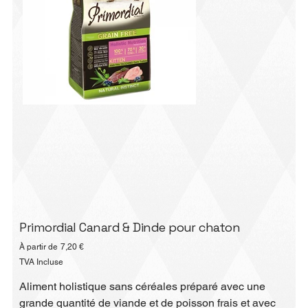
Primordial Canard & Dinde pour chaton
Prix
À partir de
7,20 €
TVA Incluse
Aliment holistique sans céréales préparé avec une
grande quantité de viande et de poisson frais et avec