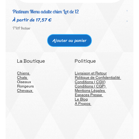
Platinum Menu adulte chien Lot de 12
Platin
Prix promotionnel
Prix 
À partir de
17,57 €
À par
TVA Incluse
TVA Inc
Ajouter au panier
La Boutique
Politique
Chiens
Livraison et Retour
Chats
Politique de Confidentialité
Oiseaux
Conditions ( CGV)
Rongeurs
Conditions ( CGP)
Chevaux
Mentions Légales
Espaces Presse
Le Blog
A Propos