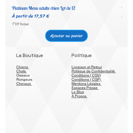
Platinum Menu adulte chien Lot de 12
Platin
Prix promotionnel
Prix 
À partir de
17,57 €
À par
TVA Incluse
TVA Inc
Ajouter au panier
La Boutique
Politique
Chiens
Livraison et Retour
Chats
Politique de Confidentialité
Oiseaux
Conditions ( CGV)
Rongeurs
Conditions ( CGP)
Chevaux
Mentions Légales
Espaces Presse
Le Blog
A Propos