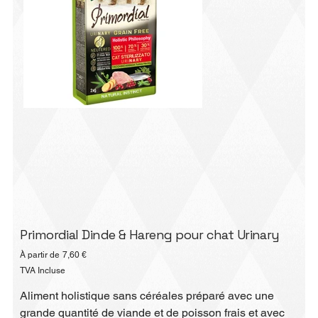
Primordial Dinde & Hareng pour chat Urinary
Prix
À partir de
7,60 €
TVA Incluse
Aliment holistique sans céréales préparé avec une
grande quantité de viande et de poisson frais et avec