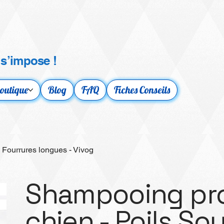
 s’impose !
outique
Blog
FAQ
Fiches Conseils
 Fourrures longues - Vivog
Shampooing pro
chien - Poils So