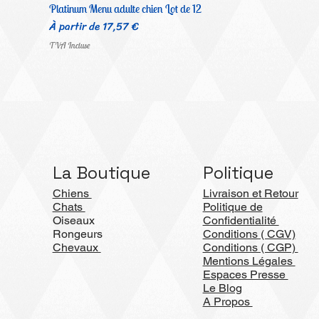
Platinum Menu adulte chien Lot de 12
Prix promotionnel
À partir de
17,57 €
TVA Incluse
La Boutique
Politique
Chiens
Livraison et Retour
Chats
Politique de
Oiseaux
Confidentialité
Rongeurs
Conditions ( CGV)
Chevaux
Conditions ( CGP)
Mentions Légales
Espaces Presse
Le Blog
A Propos