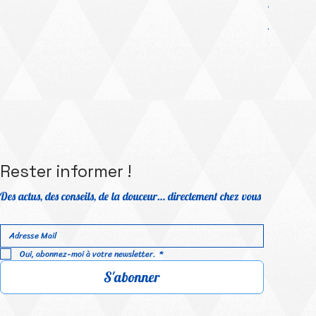
Platinum Me
Prix prom
À partir 
TVA Incluse
Rester informer !
Des actus, des conseils, de la douceur… directement chez vous
Oui, abonnez-moi à votre newsletter.
*
S'abonner