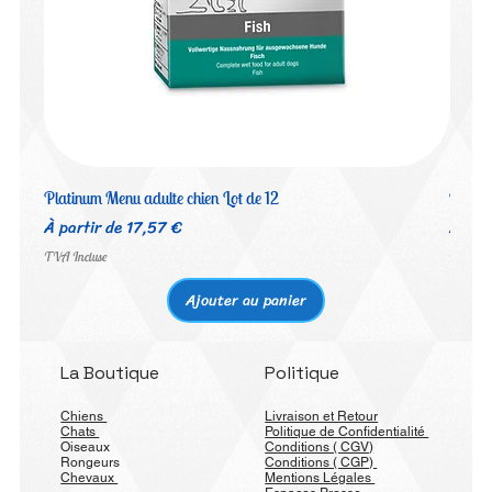
Platinum Menu adulte chien Lot de 12
Platin
Prix promotionnel
Prix 
À partir de
17,57 €
À par
TVA Incluse
TVA Inc
Ajouter au panier
La Boutique
Politique
Chiens
Livraison et Retour
Chats
Politique de Confidentialité
Oiseaux
Conditions ( CGV)
Rongeurs
Conditions ( CGP)
Chevaux
Mentions Légales