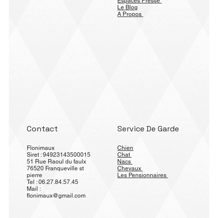
Espaces Presse
Le Blog
A Propos
Contact
Service De Garde
Flonimaux
Chien
Siret : 94923143500015
Chat
51 Rue Raoul du faulx
Nacs
76520 Franqueville st
Chevaux
pierre
Les Pensionnaires
Tel : 06.27.84.57.45
Mail :
flonimaux@gmail.com