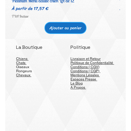
Platinum Menu adulte chien Lot de 12
Platin
Prix promotionnel
Prix 
À partir de
17,57 €
À par
TVA Incluse
TVA Inc
Ajouter au panier
La Boutique
Politique
Chiens
Livraison et Retour
Chats
Politique de Confidentialité
Oiseaux
Conditions ( CGV)
Rongeurs
Conditions ( CGP)
Chevaux
Mentions Légales
Espaces Presse
Le Blog
A Propos