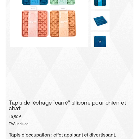
Tapis de léchage "carré" silicone pour chien et
chat
Prix
10,50 €
TVA Incluse
Tapis d’occupation : effet apaisant et divertissant.