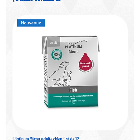
Nouveaux
Platinum Menu adulte chien Lot de 12
Platin