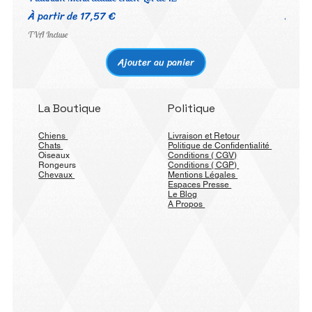
Prix promotionnel
Prix 
À partir de
17,57 €
À par
TVA Incluse
TVA Inc
Ajouter au panier
La Boutique
Politique
Chiens
Livraison et Retour
Chats
Politique de Confidentialité
Oiseaux
Conditions ( CGV)
Rongeurs
Conditions ( CGP)
Chevaux
Mentions Légales
Espaces Presse
Le Blog
A Propos