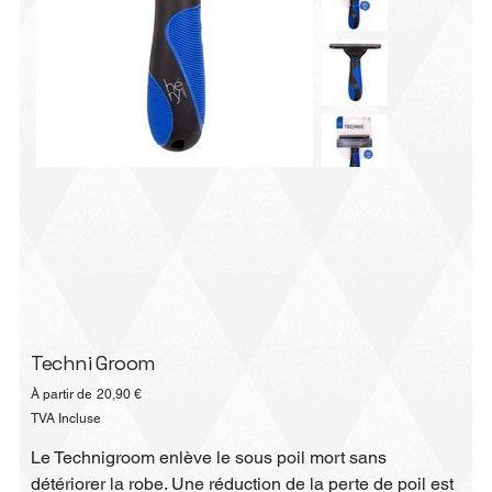
Techni Groom
Prix
À partir de
20,90 €
TVA Incluse
Le Technigroom enlève le sous poil mort sans
détériorer la robe. Une réduction de la perte de poil est