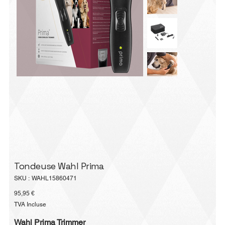
Tondeuse Wahl Prima
SKU
SKU :
WAHL15860471
WAHL15860471
Prix
95,95 €
TVA Incluse
Wahl Prima Trimmer