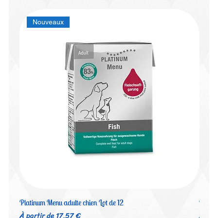
Nouveaux
Platinum Menu adulte chien Lot de 12
Platin
Prix promotionnel
Prix 
À partir de
17,57 €
À par