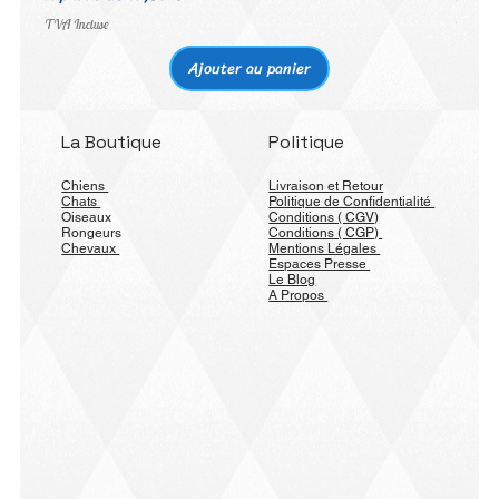
TVA Incluse
TVA Inc
Ajouter au panier
La Boutique
Politique
Chiens
Livraison et Retour
Chats
Politique de Confidentialité
Oiseaux
Conditions ( CGV)
Rongeurs
Conditions ( CGP)
Chevaux
Mentions Légales
Espaces Presse
Le Blog
A Propos