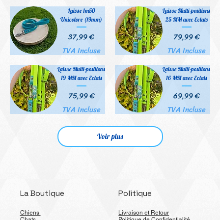
Laisse 1m50
Laisse Multi-positions
Unicolore (19mm)
25 MM avec Eclats
Prix
Prix
37,99 €
79,99 €
TVA Incluse
TVA Incluse
Laisse Multi-positions
Laisse Multi-positions
19 MM avec Eclats
16 MM avec Eclats
Prix
Prix
75,99 €
69,99 €
TVA Incluse
TVA Incluse
Voir plus
La Boutique
Politique
Chiens
Livraison et Retour
Chats
Politique de Confidentialité