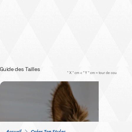
Guide des Tailles
" X " cm < " Y " cm = tour de cou
Accueil
Créer Ton Styles