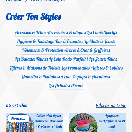
Créer Ton Styles
Accessoires Félins
Accessoires Pratiques
Les Canis Sportifs
Hygiène & Toilettage
Bar à Friandise
La Malle à Jouets
Vêtements & Protection
Arbres à Chat & Griffoires
Les Balades Félines
Le Coin Dodo Parfait !
Les Jouets Félins
Litières & Maisons de Toilette
Les Promenades : Laisses & Colliers
Gamelles & Fontaines à Eau
Voyages & Aventures
Les Activités D'eaux
Filtrer et trier
65 articles
Collier Anti-tiques
Longes en
Nouveau !
18 - 25 cm - XS
Naturel & Artisanal
HEXA(16mm ou 19
Chiots, Yorkshire de petit taille, Chihuahua de petit taille
– Protection et Style
mm)