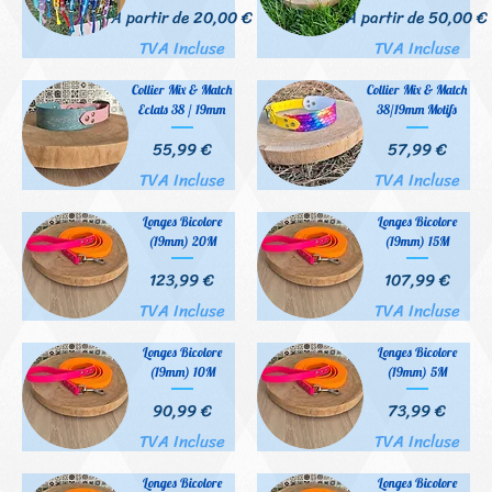
Prix promotionnel
Prix promotionnel
À partir de
20,00 €
À partir de
50,00 €
TVA Incluse
TVA Incluse
Collier Mix & Match
Collier Mix & Match
Eclats 38 / 19mm
38/19mm Motifs
Prix
Prix
55,99 €
57,99 €
TVA Incluse
TVA Incluse
Longes Bicolore
Longes Bicolore
(19mm) 20M
(19mm) 15M
Prix
Prix
123,99 €
107,99 €
TVA Incluse
TVA Incluse
Longes Bicolore
Longes Bicolore
(19mm) 10M
(19mm) 5M
Prix
Prix
90,99 €
73,99 €
TVA Incluse
TVA Incluse
Longes Bicolore
Longes Bicolore