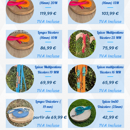
(16mm) 20M
(16mm) 15M
Prix
Prix
119,99 €
103,99 €
TVA Incluse
TVA Incluse
Longes Bicolore
Laisse Multipostions
(16mm) 10M
Bicolore 25 MM
Prix
Prix
86,99 €
75,99 €
TVA Incluse
TVA Incluse
Laisse Multipostions
Laisse multipostions
Bicolore 19 MM
Bicolore 16 MM
Prix
Prix
69,99 €
65,99 €
TVA Incluse
TVA Incluse
Longes Unicolore (
Laisse 1m50
19 mm)
Unicolore (25mm)
Prix promotionnel
Prix
À partir de
69,99 €
42,99 €
TVA Incluse
TVA Incluse