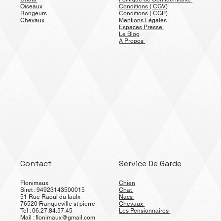
Oiseaux
Conditions ( CGV)
Rongeurs
Conditions ( CGP)
Chevaux
Mentions Légales
Espaces Presse
Le Blog
A Propos
Contact
Service De Garde
Flonimaux
Chien
Siret : 94923143500015
Chat
51 Rue Raoul du faulx
Nacs
76520 Franqueville st pierre
Chevaux
Tel : 06.27.84.57.45
Les Pensionnaires
Mail :
flonimaux@gmail.com