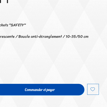
s chats "SAFETY"
orescente / Boucle anti-étranglement / 10-35/50 cm
Commander et payer