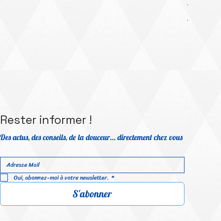
Platinum Me
Prix prom
À partir 
TVA Incluse
Rester informer !
Des actus, des conseils, de la douceur… directement chez vous
Oui, abonnez-moi à votre newsletter.
*
S'abonner