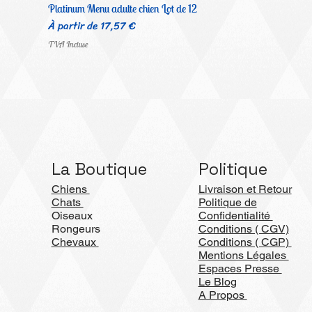
Platinum Menu adulte chien Lot de 12
Prix promotionnel
À partir de
17,57 €
TVA Incluse
La Boutique
Politique
Chiens
Livraison et Retour
Chats
Politique de
Oiseaux
Confidentialité
Rongeurs
Conditions ( CGV)
Chevaux
Conditions ( CGP)
Mentions Légales
Espaces Presse
Le Blog
A Propos