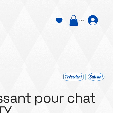
Se connecter
Précédent
Suivant
issant pour chat
TY