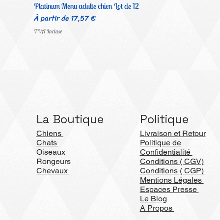
Platinum Menu adulte chien Lot de 12
Prix promotionnel
À partir de
17,57 €
TVA Incluse
La Boutique
Politique
Chiens
Livraison et Retour
Chats
Politique de
Oiseaux
Confidentialité
Rongeurs
Conditions ( CGV)
Chevaux
Conditions ( CGP)
Mentions Légales
Espaces Presse
Le Blog
A Propos