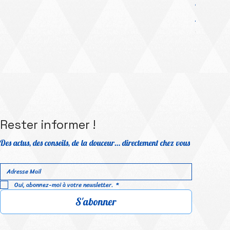
Platinum Me
Prix prom
À partir 
TVA Incluse
Rester informer !
Des actus, des conseils, de la douceur… directement chez vous
Oui, abonnez-moi à votre newsletter.
*
S'abonner