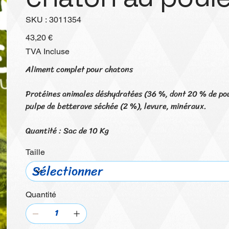
SKU
SKU :
3011354
3011354
Prix
43,20 €
TVA Incluse
Aliment complet pour chatons
Protéines animales déshydratées (36 %, dont 20 % de poule
pulpe de betterave séchée (2 %), levure, minéraux.
Quantité : Sac de 10 Kg
Taille
Quantité