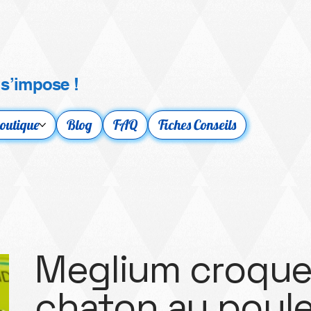
 s’impose !
outique
Blog
FAQ
Fiches Conseils
Meglium croque
chaton au poul