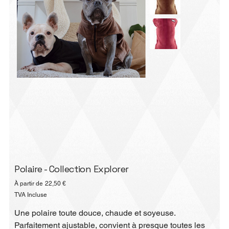
Polaire - Collection Explorer
Prix
À partir de
22,50 €
TVA Incluse
Une polaire toute douce, chaude et soyeuse.
Parfaitement ajustable, convient à presque toutes les