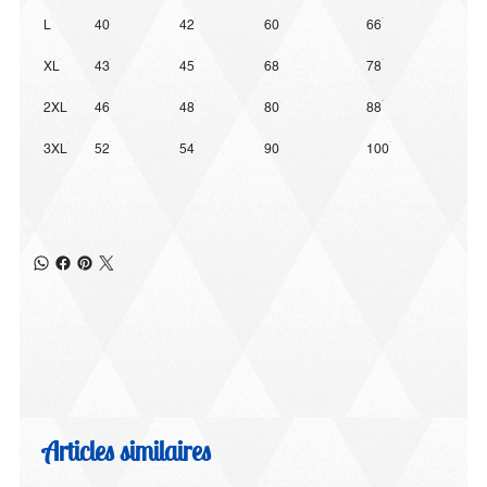
L
40
42
60
66
XL
43
45
68
78
2XL
46
48
80
88
3XL
52
54
90
100
Articles similaires