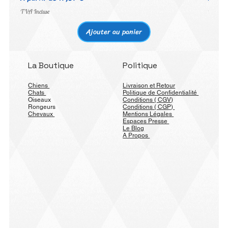
TVA Incluse
TVA Inc
Ajouter au panier
La Boutique
Politique
Chiens
Livraison et Retour
Chats
Politique de Confidentialité
Oiseaux
Conditions ( CGV)
Rongeurs
Conditions ( CGP)
Chevaux
Mentions Légales
Espaces Presse
Le Blog
A Propos