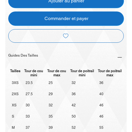
Ajouter au panier
Commander et payer
Guides Des Tailles
Tailles
Tour de cou
Tour de cou
Tour de poitrail
Tour de poitrail
mini
max
mini
max
3XS
23.5
25
32
36
2XS
27.5
29
36
40
XS
30
32
42
46
S
33
35
50
46
M
37
39
52
55